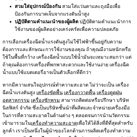
สวมใส่อุปกรณ์ป้องกัน
สวมใส่แว่นตาและถุงมือเพื่อ
ป้องกันการบาดเจ็บจากแรงดันน้ำสูง
ปฏิบัติตามคำแนะนำของผู้ผลิต
ปฏิบัติตามคำแนะนำการ
ใช้งานของผู้ผลิตอย่างเคร่งครัดเพื่อความปลอดภัย
การเลือก
เครื่องฉีดน้ำแรงดันสูงไม่ใช้ไฟฟ้า
ขึ้นอยู่กับความ
ต้องการและลักษณะการใช้งานของคุณ ถ้าคุณมีงานหนักหรือ
ใช้ในพื้นที่กว้าง
เครื่องฉีดน้ำแบบใช้น้ำมันจะ
เหมาะสมกว่า แต่
ถ้าคุณต้องการเครื่องที่พกพาสะดวกและใช้งานง่าย
เครื่องฉีด
น้ำแบบใช้แบตเตอรี่อาจเป็น
ตัวเลือกที่ดีกว่า
หากมีความสนใจอุปกรณ์ทำความสะอาด ไม่ว่าจะเป็น
เครื่อง
ฉีดน้ำแรงดันสูง
เครื่องขัดพื้น
เครื่องกวาดพื้น
เครื่องดูดฝุ่น
อุตสาหกรรม
เครื่องซักพรม
สามารถติดต่อ
หรือ
ปรึกษา บริษัท
นิลฟิสก์ จำกัด
ซึ่งเป็นบริษัทชั้นนำที่ผลิตและจำหน่าย
เครื่องมือ
ในการที่ความสะอาดในด้านต่าง ๆ ตลอดจนการนำนวัตกรรม
เข้ามารวมใน
เครื่องทำความสะอาด
เพื่อให้ได้สิ่งที่ดีที่สุดสำหรับ
ลูกค้า
เ
ราเป็นหนึ่งในผู้นำของโลกด้านการผลิตเครื่องทำความ