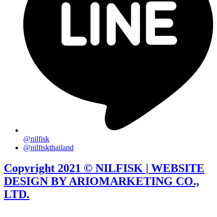
@nilfisk
@nilfiskthailand
Copyright 2021 © NILFISK | WEBSITE
DESIGN BY ARIOMARKETING CO.,
LTD.