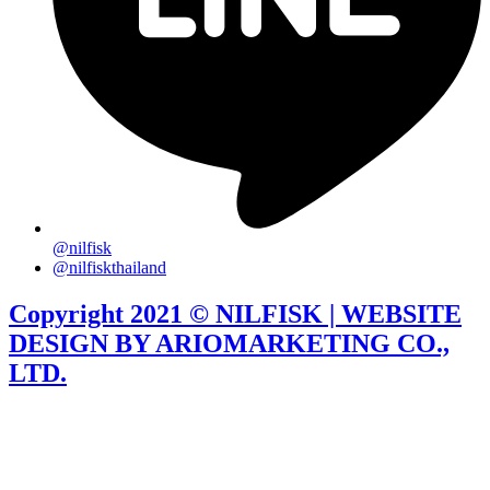
@nilfisk
@nilfiskthailand
Copyright 2021 © NILFISK | WEBSITE
DESIGN BY ARIOMARKETING CO.,
LTD.