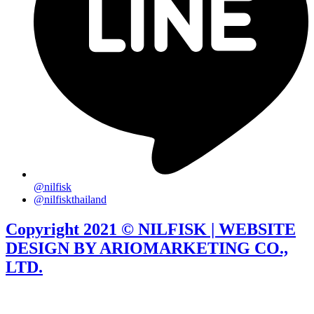
@nilfisk
@nilfiskthailand
Copyright 2021 © NILFISK | WEBSITE
DESIGN BY ARIOMARKETING CO.,
LTD.